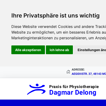
Ihre Privatsphäre ist uns wichtig
Diese Website verwendet Cookies und andere Tracki
Website zu ermöglichen
,
um ein besseres Erlebnis au
Marketinginteraktionen zu personalisieren
,
um Anzeig
Alle akzeptieren
Ich lehne ab
Einstellungen än
ADRESSE:
AEGIDIISTR. 37, 48143 
Praxis für Physiotherapie
Dagmar Delong