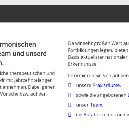
Da wir sehr großen Wert au
harmonischen
Fortbildungen legen, bieten
Team und unsere
Basis aktuellster nationaler
n.
Erkenntnisse.
iche therapeutischen und
Informieren Sie sich auf de
ir mit jahrzehntelanger
unsere
Praxisräume
,
ät annehmen. Dabei gehen
n Wünsche bzw. auf den
sowie die angebotenen
unser
Team
,
die
Anfahrt
zu uns und w