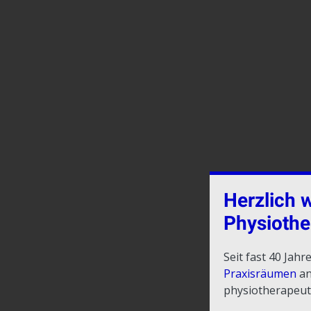
Herzlich 
Physiothe
Seit fast 40 Jah
Praxisräumen
an
physiotherapeut