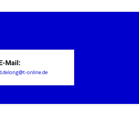
E-Mail:
d.delong@t-online.de
EN