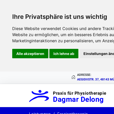
Ihre Privatsphäre ist uns wichtig
Diese Website verwendet Cookies und andere Tracki
Website zu ermöglichen
,
um ein besseres Erlebnis au
Marketinginteraktionen zu personalisieren
,
um Anzeig
Alle akzeptieren
Ich lehne ab
Einstellungen än
ADRESSE:
AEGIDIISTR. 37, 48143 
Praxis für Physiotherapie
Dagmar Delong