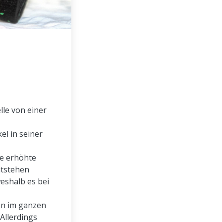
lle von einer
el in seiner
ne erhöhte
ntstehen
eshalb es bei
en im ganzen
Allerdings