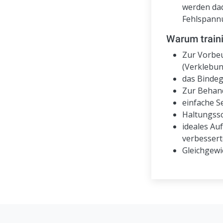
werden dad
Fehlspannu
Warum traini
Zur Vorbe
(Verklebun
das Bindeg
Zur Behan
einfache 
Haltungss
ideales Au
verbessert
Gleichgewic