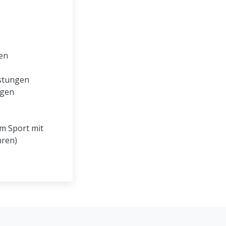
en
astungen
ngen
m Sport mit
hren)